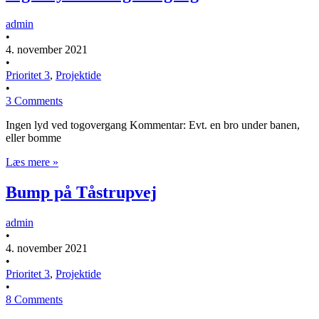
admin
•
4. november 2021
•
Prioritet 3
,
Projektide
•
3 Comments
Ingen lyd ved togovergang Kommentar: Evt. en bro under banen,
eller bomme
Læs mere »
Bump på Tåstrupvej
admin
•
4. november 2021
•
Prioritet 3
,
Projektide
•
8 Comments