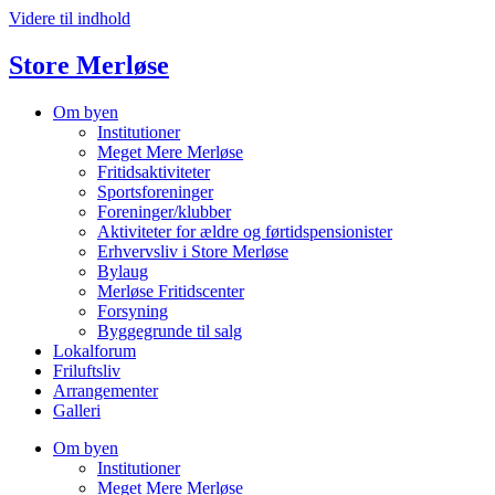
Videre til indhold
Store Merløse
Om byen
Institutioner
Meget Mere Merløse
Fritidsaktiviteter
Sportsforeninger
Foreninger/klubber
Aktiviteter for ældre og førtidspensionister
Erhvervsliv i Store Merløse
Bylaug
Merløse Fritidscenter
Forsyning
Byggegrunde til salg
Lokalforum
Friluftsliv
Arrangementer
Galleri
Om byen
Institutioner
Meget Mere Merløse