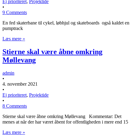
Ej prioriteret
,
Projektide
•
9 Comments
En fed skaterbane til cykel, løbhjul og skateboards også kaldet en
pumptrack
Læs mere »
Stierne skal være åbne omkring
Møllevang
admin
•
4. november 2021
•
Ej prioriteret
,
Projektide
•
8 Comments
Stierne skal være åbne omkring Møllevang Kommentar: Det
menes at når der har været åbent for offentligheden i mere end 15
Læs mere »