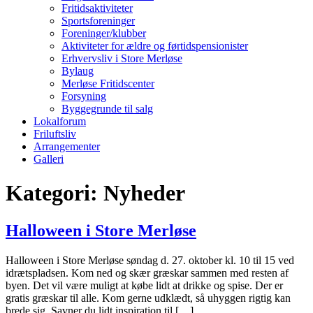
Fritidsaktiviteter
Sportsforeninger
Foreninger/klubber
Aktiviteter for ældre og førtidspensionister
Erhvervsliv i Store Merløse
Bylaug
Merløse Fritidscenter
Forsyning
Byggegrunde til salg
Lokalforum
Friluftsliv
Arrangementer
Galleri
Kategori:
Nyheder
Halloween i Store Merløse
Halloween i Store Merløse søndag d. 27. oktober kl. 10 til 15 ved
idrætspladsen. Kom ned og skær græskar sammen med resten af
byen. Det vil være muligt at købe lidt at drikke og spise. Der er
gratis græskar til alle. Kom gerne udklædt, så uhyggen rigtig kan
brede sig. Savner du lidt inspiration til […]