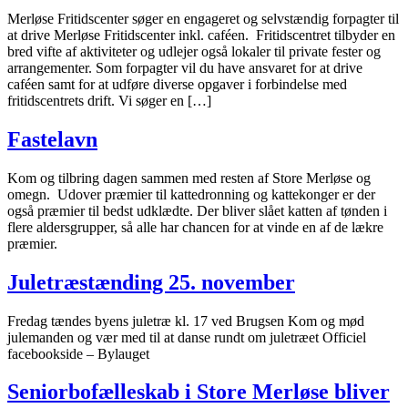
Merløse Fritidscenter søger en engageret og selvstændig forpagter til
at drive Merløse Fritidscenter inkl. caféen. Fritidscentret tilbyder en
bred vifte af aktiviteter og udlejer også lokaler til private fester og
arrangementer. Som forpagter vil du have ansvaret for at drive
caféen samt for at udføre diverse opgaver i forbindelse med
fritidscentrets drift. Vi søger en […]
Fastelavn
Kom og tilbring dagen sammen med resten af Store Merløse og
omegn. Udover præmier til kattedronning og kattekonger er der
også præmier til bedst udklædte. Der bliver slået katten af tønden i
flere aldersgrupper, så alle har chancen for at vinde en af de lækre
præmier.
Juletræstænding 25. november
Fredag tændes byens juletræ kl. 17 ved Brugsen Kom og mød
julemanden og vær med til at danse rundt om juletræet Officiel
facebookside – Bylauget
Seniorbofælleskab i Store Merløse bliver