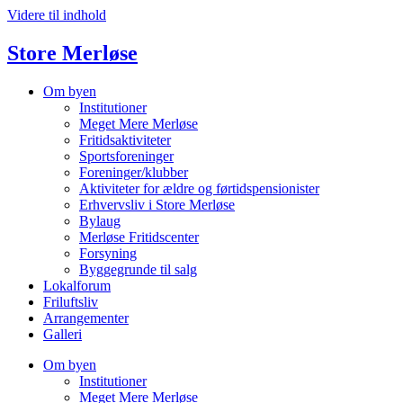
Videre til indhold
Store Merløse
Om byen
Institutioner
Meget Mere Merløse
Fritidsaktiviteter
Sportsforeninger
Foreninger/klubber
Aktiviteter for ældre og førtidspensionister
Erhvervsliv i Store Merløse
Bylaug
Merløse Fritidscenter
Forsyning
Byggegrunde til salg
Lokalforum
Friluftsliv
Arrangementer
Galleri
Om byen
Institutioner
Meget Mere Merløse