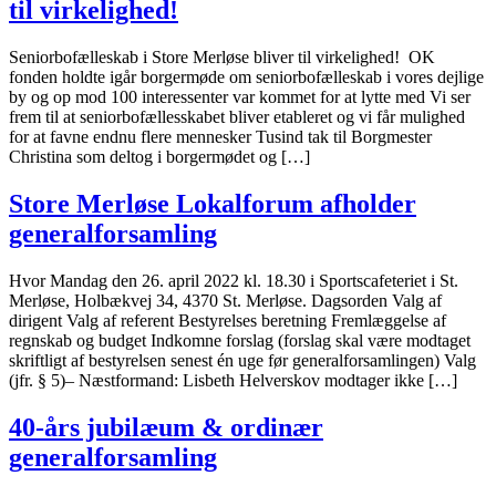
til virkelighed!
Seniorbofælleskab i Store Merløse bliver til virkelighed! OK
fonden holdte igår borgermøde om seniorbofælleskab i vores dejlige
by og op mod 100 interessenter var kommet for at lytte med Vi ser
frem til at seniorbofællesskabet bliver etableret og vi får mulighed
for at favne endnu flere mennesker Tusind tak til Borgmester
Christina som deltog i borgermødet og […]
Store Merløse Lokalforum afholder
generalforsamling
Hvor Mandag den 26. april 2022 kl. 18.30 i Sportscafeteriet i St.
Merløse, Holbækvej 34, 4370 St. Merløse. Dagsorden Valg af
dirigent Valg af referent Bestyrelses beretning Fremlæggelse af
regnskab og budget Indkomne forslag (forslag skal være modtaget
skriftligt af bestyrelsen senest én uge før generalforsamlingen) Valg
(jfr. § 5)– Næstformand: Lisbeth Helverskov modtager ikke […]
40-års jubilæum & ordinær
generalforsamling