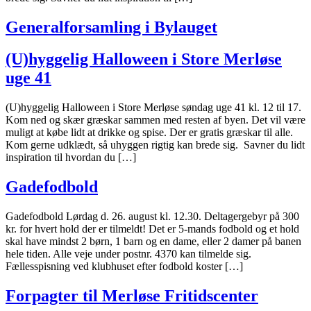
Generalforsamling i Bylauget
(U)hyggelig Halloween i Store Merløse
uge 41
(U)hyggelig Halloween i Store Merløse søndag uge 41 kl. 12 til 17.
Kom ned og skær græskar sammen med resten af byen. Det vil være
muligt at købe lidt at drikke og spise. Der er gratis græskar til alle.
Kom gerne udklædt, så uhyggen rigtig kan brede sig. Savner du lidt
inspiration til hvordan du […]
Gadefodbold
Gadefodbold Lørdag d. 26. august kl. 12.30. Deltagergebyr på 300
kr. for hvert hold der er tilmeldt! Det er 5-mands fodbold og et hold
skal have mindst 2 børn, 1 barn og en dame, eller 2 damer på banen
hele tiden. Alle veje under postnr. 4370 kan tilmelde sig.
Fællesspisning ved klubhuset efter fodbold koster […]
Forpagter til Merløse Fritidscenter